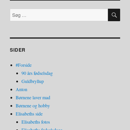
SØ
Søg
efter:
SIDER
#Forside
90 års fødselsdag
Guldbryllup
Anton
Børnene laver mad
Børnene og hobby
Elisabeths side
Elisabeths fotos
Elisabeths fødselsdage