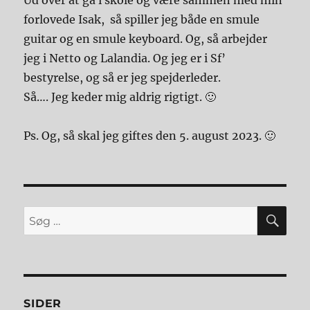
forlovede Isak, så spiller jeg både en smule
guitar og en smule keyboard. Og, så arbejder
jeg i Netto og Lalandia. Og jeg er i Sf’
bestyrelse, og så er jeg spejderleder.
Så…. Jeg keder mig aldrig rigtigt. 🙂
Ps. Og, så skal jeg giftes den 5. august 2023. 🙂
SØ
Søg
efter:
SIDER