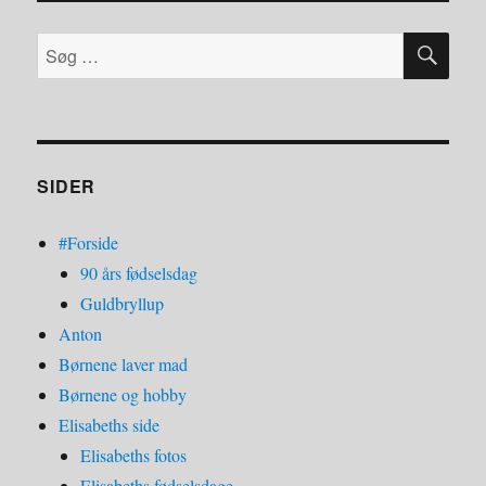
SØ
Søg
efter:
SIDER
#Forside
90 års fødselsdag
Guldbryllup
Anton
Børnene laver mad
Børnene og hobby
Elisabeths side
Elisabeths fotos
Elisabeths fødselsdage